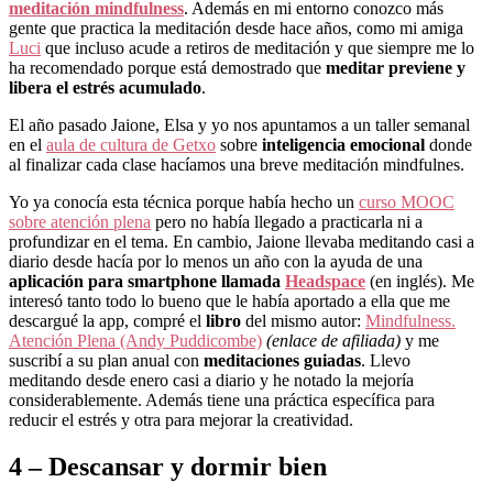
meditación mindfulness
. Además en mi entorno conozco más
gente que practica la meditación desde hace años, como mi amiga
Luci
que incluso acude a retiros de meditación y que siempre me lo
ha recomendado porque está demostrado que
meditar previene y
libera el estrés acumulado
.
El año pasado Jaione, Elsa y yo nos apuntamos a un taller semanal
en el
aula de cultura de Getxo
sobre
inteligencia emocional
donde
al finalizar cada clase hacíamos una breve meditación mindfulnes.
Yo ya conocía esta técnica porque había hecho un
curso MOOC
sobre atención plena
pero no había llegado a practicarla ni a
profundizar en el tema. En cambio, Jaione llevaba meditando casi a
diario desde hacía por lo menos un año con la ayuda de una
aplicación para smartphone llamada
Headspace
(en inglés). Me
interesó tanto todo lo bueno que le había aportado a ella que me
descargué la app, compré el
libro
del mismo autor:
Mindfulness.
Atención Plena (Andy Puddicombe)
(enlace de afiliada)
y me
suscribí a su plan anual con
meditaciones guiadas
. Llevo
meditando desde enero casi a diario y he notado la mejoría
considerablemente. Además tiene una práctica específica para
reducir el estrés y otra para mejorar la creatividad.
4 – Descansar y dormir bien