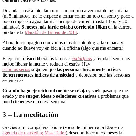
caminar
casi todos los días.
De andar pasé a intentar correr un poquito a ver cuánto aguantaba
(ni 5 minutos), me lo empecé a tomar como un reto en serio y poco a
poco empecé a aguantar más tiempo de carrera (hasta 1 hora y 20
minutos).
6 meses más tarde estaba corriendo 10km
en la carrera
pirata de la
Maratón de Bilbao de 2014
.
Ahora lo compagino con varios días de spinning a la semana y
cuando no llueve voy en bici a la oficina (algo que me encanta).
El ejercicio físico libera las famosas
endorfinas
y ayuda a sentirnos
mejor, liberar la mente y reducir el estrés. Hay
estudios serios
sugieren que las
personas físicamente activas
tienen menores índices de ansiedad
y depresión que las personas
sedentarias.
Cuando hago ejercicio mi mente se relaja
y suele pasar que me
evado y me
surgen ideas o soluciones creativas
a problemas que
pueda tener ese día o esa semana.
3 – La meditación
Gracias a mi compañera Jaione (socia de mi hermana Elsa en la
agencia de marketing Miss Tailor
) descubrí hace unos meses la