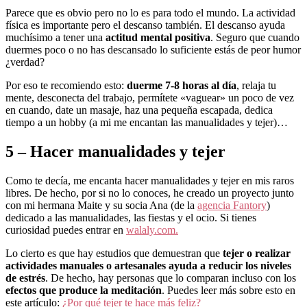
Parece que es obvio pero no lo es para todo el mundo. La actividad
física es importante pero el descanso también. El descanso ayuda
muchísimo a tener una
actitud mental positiva
. Seguro que cuando
duermes poco o no has descansado lo suficiente estás de peor humor
¿verdad?
Por eso te recomiendo esto:
duerme 7-8 horas al día
, relaja tu
mente, desconecta del trabajo, permítete «vaguear» un poco de vez
en cuando, date un masaje, haz una pequeña escapada, dedica
tiempo a un hobby (a mi me encantan las manualidades y tejer)…
5 – Hacer manualidades y tejer
Como te decía, me encanta hacer manualidades y tejer en mis raros
libres. De hecho, por si no lo conoces, he creado un proyecto junto
con mi hermana Maite y su socia Ana (de la
agencia Fantory
)
dedicado a las manualidades, las fiestas y el ocio. Si tienes
curiosidad puedes entrar en
walaly.com.
Lo cierto es que hay estudios que demuestran que
tejer o realizar
actividades manuales o artesanales ayuda a reducir los niveles
de estrés
. De hecho, hay personas que lo comparan incluso con los
efectos que produce la meditación
. Puedes leer más sobre esto en
este artículo:
¿Por qué tejer te hace más feliz?