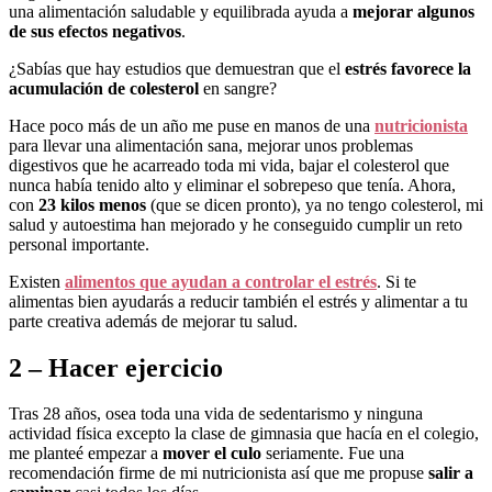
una alimentación saludable y equilibrada ayuda a
mejorar algunos
de sus efectos negativos
.
¿Sabías que hay estudios que demuestran que el
estrés favorece la
acumulación de colesterol
en sangre?
Hace poco más de un año me puse en manos de una
nutricionista
para llevar una alimentación sana, mejorar unos problemas
digestivos que he acarreado toda mi vida, bajar el colesterol que
nunca había tenido alto y eliminar el sobrepeso que tenía. Ahora,
con
23 kilos menos
(que se dicen pronto), ya no tengo colesterol, mi
salud y autoestima han mejorado y he conseguido cumplir un reto
personal importante.
Existen
alimentos que ayudan a controlar el estrés
. Si te
alimentas bien ayudarás a reducir también el estrés y alimentar a tu
parte creativa además de mejorar tu salud.
2 – Hacer ejercicio
Tras 28 años, osea toda una vida de sedentarismo y ninguna
actividad física excepto la clase de gimnasia que hacía en el colegio,
me planteé empezar a
mover el culo
seriamente. Fue una
recomendación firme de mi nutricionista así que me propuse
salir a