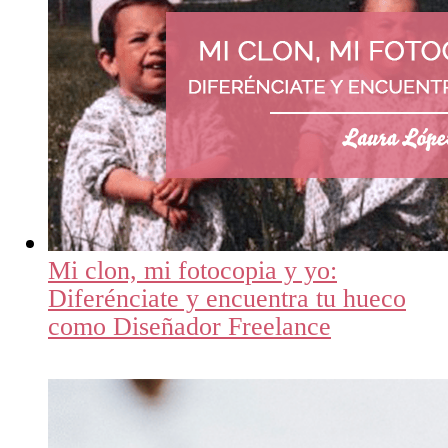
Mi clon, mi fotocopia y yo:
Diferénciate y encuentra tu hueco
como Diseñador Freelance