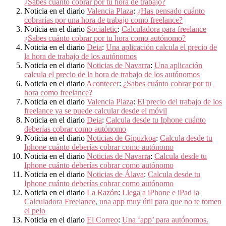
¿Sabes cuánto cobrar por tu hora de trabajo?
Noticia en el diario
Valencia Plaza
:
¿Has pensado cuánto
cobrarías por una hora de trabajo como freelance?
Noticia en el diario
Socialetic
:
Calculadora para freelance
¿Sabes cuánto cobrar por tu hora como autónomo?
Noticia en el diario
Deia
:
Una aplicación calcula el precio de
la hora de trabajo de los autónomos
Noticia en el diario
Noticias de Navarra
:
Una aplicación
calcula el precio de la hora de trabajo de los autónomos
Noticia en el diario
Acontecer
:
¿Sabes cuánto cobrar por tu
hora como freelance?
Noticia en el diario
Valencia Plaza
:
El precio del trabajo de los
freelance ya se puede calcular desde el móvil
Noticia en el diario
Deia
:
Calcula desde tu Iphone cuánto
deberías cobrar como autónomo
Noticia en el diario
Noticias de Gipuzkoa
:
Calcula desde tu
Iphone cuánto deberías cobrar como autónomo
Noticia en el diario
Noticias de Navarra
:
Calcula desde tu
Iphone cuánto deberías cobrar como autónomo
Noticia en el diario
Noticias de Álava
:
Calcula desde tu
Iphone cuánto deberías cobrar como autónomo
Noticia en el diario
La Razón
:
Llega a iPhone e iPad la
Calculadora Freelance, una app muy útil para que no te tomen
el pelo
Noticia en el diario
El Correo
:
Una ‘app’ para autónomos.