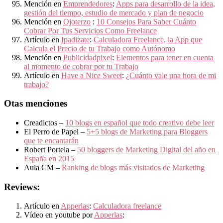
Mención en
Emprendedores
:
Apps para desarrollo de la idea,
gestión del tiempo, estudio de mercado y plan de negocio
Mención en
Ojoterzo
:
10 Consejos Para Saber Cuánto
Cobrar Por Tus Servicios Como Freelance
Artículo en
Ipadizate
:
Calculadora Freelance, la App que
Calcula el Precio de tu Trabajo como Autónomo
Mención en
Publicidadpixel
:
Elementos para tener en cuenta
al momento de cobrar por tu Trabajo
Artículo en
Have a Nice Sweet
:
¿Cuánto vale una hora de mi
trabajo?
Otas menciones
Creadictos –
10 blogs en español que todo creativo debe leer
El Perro de Papel –
5+5 blogs de Marketing para Bloggers
que te encantarán
Robert Portela –
50 bloggers de Marketing Digital del año en
España en 2015
Aula CM –
Ranking de blogs más visitados de Marketing
Reviews:
Artículo en
Apperlas
:
Calculadora freelance
Vídeo en youtube por
Apperlas
: