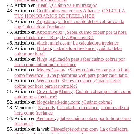
Artículo en
Tuatú
:
¿Cuánto vale mi trabajo?
Artículo en
Certificados energéticos Albacete
:
CALCULA
TUS HONORARIOS DE FREELANCE
Artículo en
Appstonic
:
Calcula cuánto debes cobrar con la
app Calculadora Freelance
Artículo en
Abpositivo3d
:
¿Sabes cuánto cobrar por tu hora
como freelance? – Blog de ABpositivo3D
Artículo en
glitchyminds.com:
La calculadora freelance
Artículo en
Nubelo
:
Calculadora freelance: ¿cuánto debo
cobrar por hora?
Artículo en
Ninja
:
Aplicación para saber cuánto cobrar por
hora como autónomo o freelance
Artículo en
ModosDisseny
:
¿Sabes cuánto cobrar por tu hora
como freelance? ¡Una plataforma web para poder calcularlo!
Artículo en
Wenamedia
:
Si eres freelance ¿Cuánto debes
cobrar por hora para ser rentable?
Artículo en
CoworkingBlanes
:
¿Cuánto cobrar por hora como
autónomo o freelance?
Artículo en
blogdelmarketing.com
:
¿Cuánto cobrar?
Mención en
Extrends
:
Calculadora freelance | cuánto vale mi
hora como freelance
Artículo en
Aecumad
:
¿Sabes cuánto cobrar por tu hora como
freelance?
Artículo en la web
Clasesdeperiodismo.com
:
La calculadora