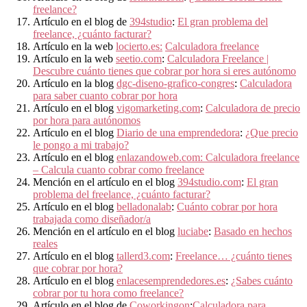
freelance?
Artículo en el blog de
394studio
:
El gran problema del
freelance, ¿cuánto facturar?
Artículo en la web
locierto.es:
Calculadora freelance
Artículo en la web
seetio.com
:
Calculadora Freelance |
Descubre cuánto tienes que cobrar por hora si eres autónomo
Artículo en la blog
dgc-diseno-grafico-congres
:
Calculadora
para saber cuanto cobrar por hora
Artículo en el blog
vigomarketing.com
:
Calculadora de precio
por hora para autónomos
Artículo en el blog
Diario de una emprendedora
:
¿Que precio
le pongo a mi trabajo?
Artículo en el blog
enlazandoweb.com: Calculadora freelance
– Calcula cuanto cobrar como freelance
Mención en el artículo en el blog
394studio.com
:
El gran
problema del freelance, ¿cuánto facturar?
Artículo en el blog
belladonalab
:
Cuánto cobrar por hora
trabajada como diseñador/a
Mención en el artículo en el blog
luciabe
:
Basado en hechos
reales
Artículo en el blog
tallerd3.com
:
Freelance… ¿cuánto tienes
que cobrar por hora?
Artículo en el blog
enlacesemprendedores.es
:
¿Sabes cuánto
cobrar por tu hora como freelance?
Artículo en el blog de
Coworkingon
:
Calculadora para