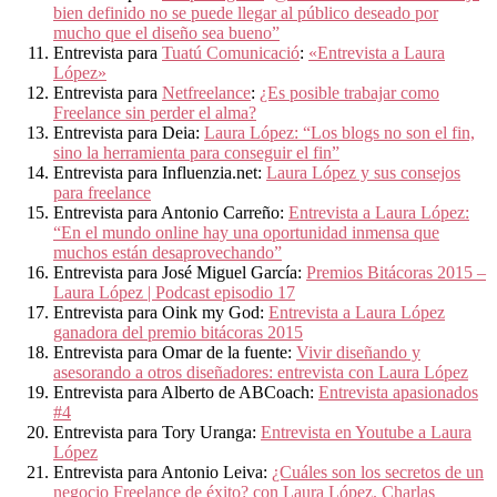
bien definido no se puede llegar al público deseado por
mucho que el diseño sea bueno”
Entrevista para
Tuatú Comunicació
:
«Entrevista a Laura
López»
Entrevista para
Netfreelance
:
¿Es posible trabajar como
Freelance sin perder el alma?
Entrevista para Deia:
Laura López: “Los blogs no son el fin,
sino la herramienta para conseguir el fin”
Entrevista para Influenzia.net:
Laura López y sus consejos
para freelance
Entrevista para Antonio Carreño:
Entrevista a Laura López:
“En el mundo online hay una oportunidad inmensa que
muchos están desaprovechando”
Entrevista para José Miguel García:
Premios Bitácoras 2015 –
Laura López | Podcast episodio 17
Entrevista para Oink my God:
Entrevista a Laura López
ganadora del premio bitácoras 2015
Entrevista para Omar de la fuente:
Vivir diseñando y
asesorando a otros diseñadores: entrevista con Laura López
Entrevista para Alberto de ABCoach:
Entrevista apasionados
#4
Entrevista para Tory Uranga:
Entrevista en Youtube a Laura
López
Entrevista para Antonio Leiva:
¿Cuáles son los secretos de un
negocio Freelance de éxito? con Laura López. Charlas