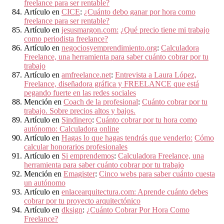
freelance para ser rentable?
Artículo en
CICE
:
¿Cuánto debo ganar por hora como
freelance para ser rentable?
Artículo en
jesusmargon.com:
¿Qué precio tiene mi trabajo
como periodista freelance?
Artículo en
negociosyemprendimiento.org
:
Calculadora
Freelance, una herramienta para saber cuánto cobrar por tu
trabajo
Artículo en
amfreelance.net
:
Entrevista a Laura López,
Freelance, diseñadora gráfica y FREELANCE que está
pegando fuerte en las redes sociales
Mención en
Coach de la profesional
:
Cuánto cobrar por tu
trabajo. Sobre precios altos y bajos.
Artículo en
Sindinero
:
Cuánto cobrar por tu hora como
autónomo: Calculadora online
Artículo en
Hagas lo que hagas tendrás que venderlo:
Cómo
calcular honorarios profesionales
Artículo en
Si emprendemos
:
Calculadora Freelance, una
herramienta para saber cuánto cobrar por tu trabajo
Mención en
Emagister
:
Cinco webs para saber cuánto cuesta
un autónomo
Artículo en
enlacearquitectura.com:
Aprende cuánto debes
cobrar por tu proyecto arquitectónico
Artículo en
dksign
:
¿Cuánto Cobrar Por Hora Como
Freelance?