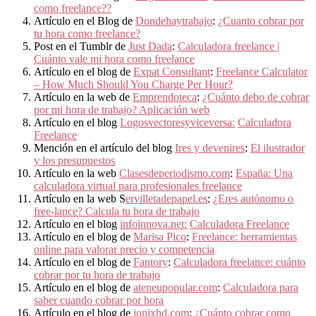
como freelance??
Artículo en el Blog de
Dondehaytrabajo
:
¿Cuanto cobrar por
tu hora como freelance?
Post en el Tumblr de
Just Dada
:
Calculadora freelance |
Cuánto vale mi hora como freelance
Artículo en el blog de
Expat Consultant
:
Freelance Calculator
– How Much Should You Charge Per Hour?
Artículo en la web de
Emprendoteca
:
¿Cuánto debo de cobrar
por mi hora de trabajo? Aplicación web
Artículo en el blog
Logosvectoresyviceversa:
Calculadora
Freelance
Mención en el artículo del blog
Ires y devenires
:
El ilustrador
y los presupuestos
Artículo en la web
Clasesdeperiodismo.com
:
España: Una
calculadora virtual para profesionales freelance
Artículo en la web S
ervilletadepapel.es
:
¿Eres autónomo o
free-lance? Calcula tu hora de trabajo
Artículo en el blog
infoinnova.net:
Calculadora Freelance
Artículo en el blog de
Marisa Pico
:
Freelance: herramientas
online para valorar precio y competencia
Artículo en el blog de
Fantory
:
Calculadora freelance: cuánto
cobrar por tu hora de trabajo
Artículo en el blog de
ateneupopular.com
:
Calculadora para
saber cuando cobrar por hora
Artículo en el blog de
ionixhd.com
:
¿Cuánto cobrar como