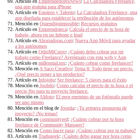
Artículo en
EmprendedoresNews
:
La Calculadora Freelance,
una app gratuita para iPhone
Artículo en
Equipos y Talento
:
La Calculadora Freelance, una
app diseñada para establecer la retribución de los autónomos
Mención en
Quiendijoimposible
:
Recursos gratuitos
Artículo en
Emprendoteca
:
Calcula el precio de tu hora de
trabajo, ahora en un Iphone e Ipad
Artículo en
Ahorradoras.com
:
Nueva App Móvil para ayudar
a los autónomos
Artículo en
OdioMiCurro
:
¿Cuánto debo cobrar por mi
trabajo como Freelance? Averígualo con esta web y App
Artículo en
millennial.mx
:
¿Cuánto cobrar como freelancer?
Mención en
A Saco Creativo
:
Tema 8: Todo tiene un precio.
¿Qué precio poner a tus productos?
Artículo en
Infojobs
:
Ser freelance: 5 claves para el éxito
Mención en
Joobdo
:
Como calcular el precio de tu hora o el
precio fijo para tu proyecto freelance.
Mención en
Altfoto
:
El peor enemigo de un fotógrafo puede
ser uno mismo
Mención en el blog de
Joomla
:
¿Tu primera propuesta de
proyecto? ¡No temas!
Mención en
communityred
:
¿Cuánto cobrar por tu hora
freelance de Community Manager?
Mención en
Como hacer para
:
¿Cuánto cobrar por tu trabajo?
Artículo en
Tradugeek
:
¿Cuánto debo ganar por hora como