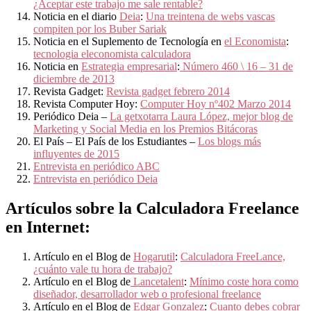
¿Aceptar este trabajo me sale rentable?
Noticia en el diario
Deia
:
Una treintena de webs vascas
compiten por los Buber Sariak
Noticia en el Suplemento de Tecnología en
el Economista
:
tecnologia eleconomista calculadora
Noticia en
Estrategia empresarial
:
Número 460 \ 16 – 31 de
diciembre de 2013
Revista Gadget:
Revista gadget febrero 2014
Revista Computer Hoy:
Computer Hoy nº402 Marzo 2014
Periódico Deia –
La getxotarra Laura López, mejor blog de
Marketing y Social Media en los Premios Bitácoras
El País – El País de los Estudiantes –
Los blogs más
influyentes de 2015
Entrevista en periódico ABC
Entrevista en periódico Deia
Artículos sobre la Calculadora Freelance
en Internet:
Artículo en el Blog de
Hogarutil
:
Calculadora FreeLance,
¿cuánto vale tu hora de trabajo?
Artículo en el Blog de
Lancetalent
:
Mínimo coste hora como
diseñador, desarrollador web o profesional freelance
Artículo en el Blog de
Edgar Gonzalez
:
Cuanto debes cobrar