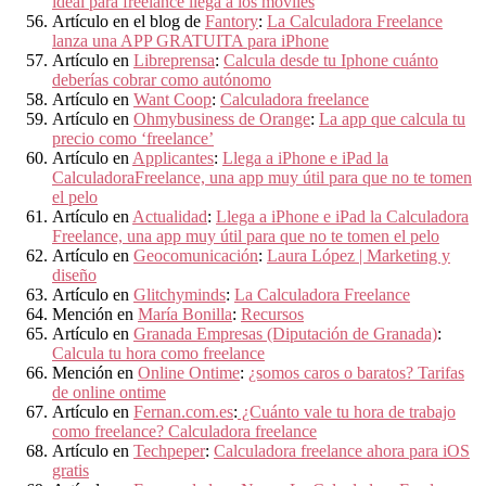
ideal para freelance llega a los móviles
Artículo en el blog de
Fantory
:
La Calculadora Freelance
lanza una APP GRATUITA para iPhone
Artículo en
Libreprensa
:
Calcula desde tu Iphone cuánto
deberías cobrar como autónomo
Artículo en
Want Coop
:
Calculadora freelance
Artículo en
Ohmybusiness de Orange
:
La app que calcula tu
precio como ‘freelance’
Artículo en
Applicantes
:
Llega a iPhone e iPad la
CalculadoraFreelance, una app muy útil para que no te tomen
el pelo
Artículo en
Actualidad
:
Llega a iPhone e iPad la Calculadora
Freelance, una app muy útil para que no te tomen el pelo
Artículo en
Geocomunicación
:
Laura López | Marketing y
diseño
Artículo en
Glitchyminds
:
La Calculadora Freelance
Mención en
María Bonilla
:
Recursos
Artículo en
Granada Empresas (Diputación de Granada)
:
Calcula tu hora como freelance
Mención en
Online Ontime
:
¿somos caros o baratos? Tarifas
de online ontime
Artículo en
Fernan.com.es
:
¿Cuánto vale tu hora de trabajo
como freelance? Calculadora freelance
Artículo en
Techpeper
:
Calculadora freelance ahora para iOS
gratis