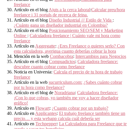
freelance
Artículo en el blog
Ajuts a la cerca laboral
:
Calcular preu/hora
freelance i 31 portals de recerca de feina.
Artículo en el blog
Diseño Industrial /// Estilo de Vida
:
¿Cuánto gana un diseñador industrial en Colombia?
Artículo en el blog
Posicionamiento SEO/SEM y Marketing
Online
:
Calculadora freelance | Cuánto vale mi hora como
freelance
Artículo en
Aggregatte
:
¿Eres Freelance o quieres serlo? Con
esta calculadora, averigua cuanto deberías cobrar la hora
Mención en la web
Combacobra
:
Intercambios para Negocios
Artículo en el blog
Compuadictos
:
Calculadora freelance:
descubre cuanto cobrar como freelance
Noticia en Universia:
Calcula el precio de tu hora de trabajo
freelance
Artículo en la web
sucurriculum.com:
¿Sabes cuánto cobrar
por tu hora como freelance?
Artículo en el blog de
Noradriana
:
Calculadora freelance:
¡Con lo que cobras, yo también me voy a hacer diseñador
gráfico!
Artículo en
Flowart
:
¿Cuanto cobrar por un trabajo?
Artículo en
Applicantes
:
El trabajo freelance también tiene un
precio… y esta webapp calcula cuál debería ser
Artículo en
Techpepper
:
La Calculadora para Freelance que te
ayuda a sacar tus beneficios