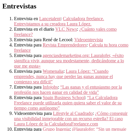
Entrevistas
Entrevista en
Lancetalent
:
Calculadora freelance.
Entrevistamos a su creadora Laura López.
Entrevista en el diario
VLC News
:
¿Cuánto vales como
freelance?
Entrevista para René de Lecool:
Videoentrevista
Entrevista para
Revista Emprendedores
:
Calcula tu hora como
freelance
Entrevista para
agenciasdemarketing.org: Lauralofer, «éxito
significa vivir, aunque sea modestamente, dedicándome a lo
que me gusta»
Entrevista para
Womenalia
:
Laura López: “Cuando
emprendes, nunca hay que perder las ganas aunque el
comienzo sea difícil”
Entrevista para
Infojobs
:
“Las ganas y el entusiasmo por la
profesión nos hacen ganar en calidad de vida”
Entrevista para
Spain Business School
:
“La Calculadora
Freelance puede utilizarla quien quiera saber el valor de su
tiempo como autónomo”
Videoentrevista para
Lifestyle al Cuadrado
:
¿Cómo conseguir
una visibilidad inmejorable con un recurso estrella? El caso
Laura López de la CalculadoraFreelance.com
Entrevista para
Grupo Ingenia
:
@lauralofer: “Sin un mensaje