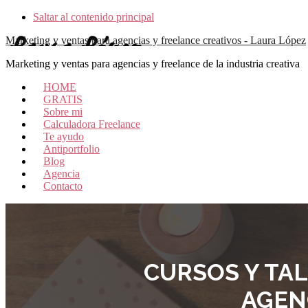
Saltar al contenido principal
Marketing y ventas para agencias y freelance creativos - Laura López
Marketing y ventas para agencias y freelance de la industria creativa
HOME
GRATIS
Sobre mi
Calculadora Freelance
Te ayudo
Antiportfolio
Blog
Agencia
Contacto
CURSOS Y TA
AGEN