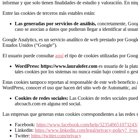
informar y que solo tienen finalidades de estudio y valoración. En ni
Entre las cookies de terceros más estables están:
Las generadas por servicios de análisis,
concretamente, Google
caso se asocian a datos que pudieran llegar a identificar al usuar
Google Analytics, es un servicio analítico de web prestado por Goog
Estados Unidos (“Google”).
El usuario puede consultar
aquí
el tipo de cookies utilizadas por Go
WordPress:
https://www.lauralofer.com
es usuaria de la pla
tales cookies por los sistemas no nunca están bajo control o g
Estas cookies tampoco reportan al responsable de este web beneficio algu
WordPress, conocer el uso que hacen del sitio web de Automattic, así 
Cookies de redes sociales:
Las Cookies de redes sociales pued
abcoach.com en alguna red social.
Las empresas que generan estas cookies correspondientes a las redes so
Facebook:
https://www.facebook.com/help/323540651073243/
Linkedin:
https://www.linkedin.com/legal/privacy-policy?_l=e
Twitter:
https://twitter.com/privacy