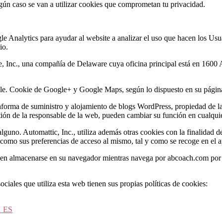
ngún caso se van a utilizar cookies que comprometan tu privacidad.
 Analytics para ayudar al website a analizar el uso que hacen los Usua
io.
le, Inc., una compañía de Delaware cuya oficina principal está en 16
ogle. Cookie de Google+ y Google Maps, según lo dispuesto en su pági
taforma de suministro y alojamiento de blogs WordPress, propiedad de la
estión de la responsable de la web, pueden cambiar su función en cualqu
no. Automattic, Inc., utiliza además otras cookies con la finalidad de ay
como sus preferencias de acceso al mismo, tal y como se recoge en el a
en almacenarse en su navegador mientras navega por abcoach.com por e
ciales que utiliza esta web tienen sus propias políticas de cookies:
s_ES