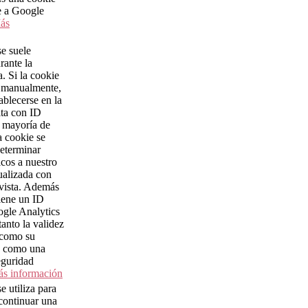
e a Google
ás
se suele
rante la
a. Si la cookie
a manualmente,
ablecerse en la
ita con ID
 mayoría de
a cookie se
determinar
icos a nuestro
tualizada con
vista. Además
tiene un ID
gle Analytics
anto la validez
 como su
d como una
eguridad
s información
e utiliza para
 continuar una