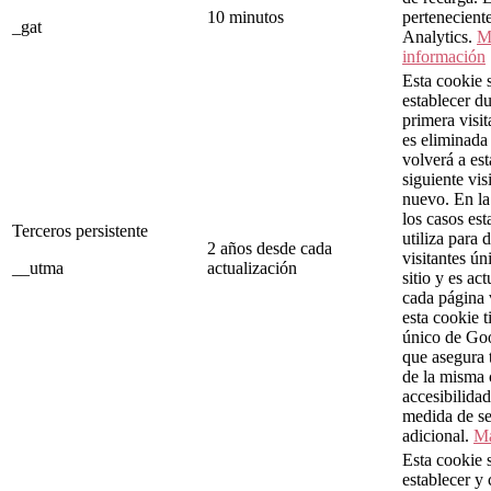
10 minutos
pertenecient
_gat
Analytics.
M
información
Esta cookie 
establecer du
primera visit
es eliminad
volverá a est
siguiente vis
nuevo. En la
los casos est
Terceros persistente
utiliza para 
2 años desde cada
visitantes ún
__utma
actualización
sitio y es ac
cada página 
esta cookie 
único de Goo
que asegura t
de la misma
accesibilida
medida de s
adicional.
Má
Esta cookie s
establecer y