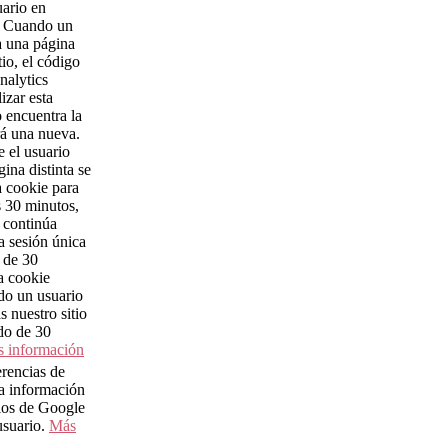
uario en
o. Cuando un
ta una página
tio, el código
nalytics
lizar esta
o encuentra la
rá una nueva.
 el usuario
gina distinta se
a cookie para
s 30 minutos,
 continúa
a sesión única
s de 30
a cookie
do un usuario
as nuestro sitio
do de 30
 información
rencias de
ra información
cios de Google
usuario.
Más