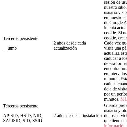
sesión de us
nuestro siti
usuario visi
en nuestro si
de Google A
intenta actua
cookie. Si n
cookie, crea
Terceros persistente
2 años desde cada
Cada vez que
__utmb
actualización
visita una pá
actualiza est
caducar a lo
de esa forma
encontrar un
en intervalo
minutos. Est
caduca cuan
deja de visit
por un perío
minutos.
Más
Guarda prefe
Terceros persistente
usuario y ot
APISID, HSID, NID,
2 años desde su instalación
de los servi
SAPISID, SID, SSID
que tiene el 
información