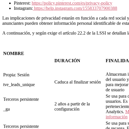
Pinterest:
https://policy.pinterest.com/es/privacy-policy
Instagram:
https://help.instagram.com/155833707900388
Las implicaciones de privacidad estarán en función a cada red social 
anunciantes pueden obtener información personal identificable de esta
A continuación, y según exige el artículo 22.2 de la LSSI se detallan 
NOMBRE
DURACIÓN
FINALID
Almacenan i
Propia: Sesión
del usuario y
Caduca al finalizar sesión
tve_leads_unique
para mejorar
de usuario
Se usa para d
Terceros persistente
usuarios. Es
2 años a partir de la
pertenecient
_ga
configuración
Analytics.
M
información
Se usa para s
Terceros persistente
de recarga. 