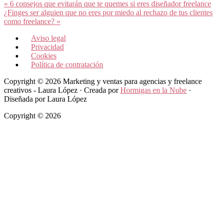
Entrada
« 6 consejos que evitarán que te quemes si eres diseñador freelance
anterior:
Siguiente
¿Finges ser alguien que no eres por miedo al rechazo de tus clientes
entrada:
como freelance? »
Aviso legal
Privacidad
Cookies
Política de contratación
Copyright © 2026 Marketing y ventas para agencias y freelance
creativos - Laura López · Creada por
Hormigas en la Nube
·
Diseñada por Laura López
Copyright © 2026