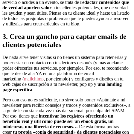
servicio o acudes a un evento, se trata de
redactar contenidos que
de verdad aporten valor
a tus clientes potenciales, que de verdad
les ayuden y sean útiles. Piensa en tu cliente ideal y hazte un listado
de todos las preguntas o problemas que le puedes ayudar a resolver
y utilízalas para crear artículos en tu blog.
3. Crea un gancho para captar emails de
clientes potenciales
De nada sirve tener visitas si no tienes un sistema para retenerlas y
poder estar en contacto con tus lectores después (y más adelante
poder ofrecerles tus servicios, por ejemplo). Por eso, te recomiendo
que te des de alta YA en una plataforma de email
marketing (
mailchimp
, por ejemplo) y configures y diseñes en tu
web cajas de suscripción a tu newsletter, pop up y
una landing
page específica
.
Pero con eso no es suficiente, no sirve solo poner «Apúntate a mi
newsletter para recibir consejos y trucos y contenidos exclusivos», a
la gente le cuesta cada vez más dar su email por culpa del SPAM.
Por eso, tienes que
incentivar los registros ofreciendo un
beneficio real y útil como puede ser un ebook gratis, un
minicurso, una librería de recursos…
De esta forma podrás
crear
tu propia «copia de seguridad» de clientes potenciales
con