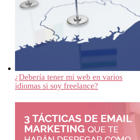
¿Debería tener mi web en varios
idiomas si soy freelance?