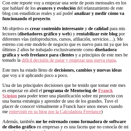
Con este reporte voy a empezar una serie de posts mensuales en los
que hablaré de los
avances y evolución
del relanzamiento de este
blog con estadísticas reales y así podré
analizar y medir cómo va
funcionando el proyecto
.
Mi objetivo es
crear contenido interesante
y
de calidad
para mis
lectores (
diseñadores gráfico y web
) y
rentabilizar este blog
por
diferentes vías (infoproductos, cursos, afiliación, servicios…). Me
estreno con este modelo de negocio que es nuevo para mi ya que los
últimos 2 años he trabajado exclusivamente como
diseñadora
gráfica y web freelance para clientes
y a principios de este mes he
tomado la
difícil decisión de parar y empezar una nueva etapa
.
Este mes ha estado lleno de
decisiones, cambios y nuevas ideas
que voy a ir aplicando poco a poco.
Una de las principales decisiones que he tenido que tomar este mes
es empezar en abril el
programa de Mentoring de
Franck
Scipion
para poder tener una planificación sobre mi proyecto con
una buena estrategia y aprender de uno de los grandes. Tuve el
placer de conocer virtualmente a Franck hace unos meses cuando
me
entrevistó en su blog por la Calculadora Freelance
)
Además, también
me he estrenado como formadora de software
de diseño gráfico
en empresas y es una faceta que no conocía de mi