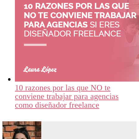
10 razones por las que NO te
conviene trabajar para agencias
como diseñador freelance