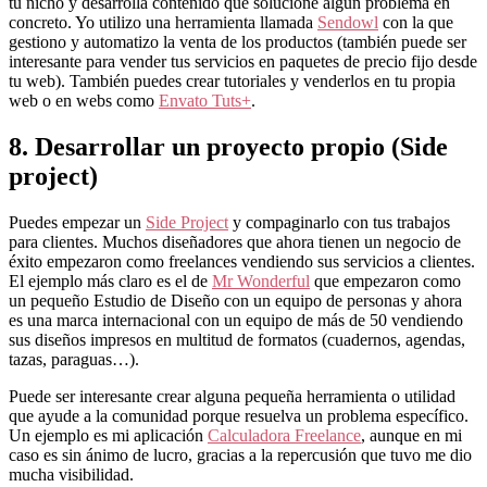
tu nicho y desarrolla contenido que solucione algún problema en
concreto. Yo utilizo una herramienta llamada
Sendowl
con la que
gestiono y automatizo la venta de los productos (también puede ser
interesante para vender tus servicios en paquetes de precio fijo desde
tu web). También puedes crear tutoriales y venderlos en tu propia
web o en webs como
Envato Tuts+
.
8. Desarrollar un proyecto propio (Side
project)
Puedes empezar un
Side Project
y compaginarlo con tus trabajos
para clientes. Muchos diseñadores que ahora tienen un negocio de
éxito empezaron como freelances vendiendo sus servicios a clientes.
El ejemplo más claro es el de
Mr Wonderful
que empezaron como
un pequeño Estudio de Diseño con un equipo de personas y ahora
es una marca internacional con un equipo de más de 50 vendiendo
sus diseños impresos en multitud de formatos (cuadernos, agendas,
tazas, paraguas…).
Puede ser interesante crear alguna pequeña herramienta o utilidad
que ayude a la comunidad porque resuelva un problema específico.
Un ejemplo es mi aplicación
Calculadora Freelance
, aunque en mi
caso es sin ánimo de lucro, gracias a la repercusión que tuvo me dio
mucha visibilidad.