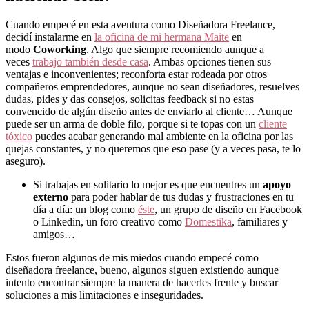
Cuando empecé en esta aventura como Diseñadora Freelance,
decidí instalarme en
la oficina de mi hermana Maite
en
modo
Coworking
. Algo que siempre recomiendo aunque a
veces
trabajo también desde casa
. Ambas opciones tienen sus
ventajas e inconvenientes; reconforta estar rodeada por otros
compañeros emprendedores, aunque no sean diseñadores, resuelves
dudas, pides y das consejos, solicitas feedback si no estas
convencido de algún diseño antes de enviarlo al cliente… Aunque
puede ser un arma de doble filo, porque si te topas con un
cliente
tóxico
puedes acabar generando mal ambiente en la oficina por las
quejas constantes, y no queremos que eso pase (y a veces pasa, te lo
aseguro).
Si trabajas en solitario lo mejor es que encuentres un
apoyo
externo
para poder hablar de tus dudas y frustraciones en tu
día a día: un blog como
éste
, un grupo de diseño en Facebook
o Linkedin, un foro creativo como
Domestika
, familiares y
amigos…
Estos fueron algunos de mis miedos cuando empecé como
diseñadora freelance, bueno, algunos siguen existiendo aunque
intento encontrar siempre la manera de hacerles frente y buscar
soluciones a mis limitaciones e inseguridades.