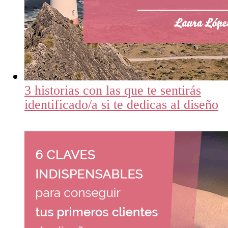
3 historias con las que te sentirás
identificado/a si te dedicas al diseño