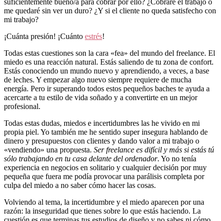
suficientemente bueno/a para cobrar por ello? ¿Cobraré el trabajo o
me quedaré sin ver un duro? ¿Y si el cliente no queda satisfecho con
mi trabajo?
¡Cuánta presión! ¡Cuánto
estrés
!
Todas estas cuestiones son la cara «fea» del mundo del freelance. El
miedo es una reacción natural. Estás saliendo de tu zona de confort.
Estás conociendo un mundo nuevo y aprendiendo, a veces, a base
de leches. Y empezar algo nuevo siempre requiere de mucha
energía. Pero ir superando todos estos pequeños baches te ayuda a
acercarte a tu estilo de vida soñado y a convertirte en un mejor
profesional.
Todas estas dudas, miedos e incertidumbres las he vivido en mi
propia piel. Yo también me he sentido super insegura hablando de
dinero y presupuestos con clientes y dando valor a mi trabajo o
«vendiendo» una propuesta.
Ser freelance es difícil y más si estás tú
sólo trabajando en tu casa delante del ordenador
. Yo no tenía
experiencia en negocios en solitario y cualquier decisión por muy
pequeña que fuera me podía provocar una parálisis completa por
culpa del miedo a no saber cómo hacer las cosas.
Volviendo al tema, la incertidumbre y el miedo aparecen por una
razón: la inseguridad que tienes sobre lo que estás haciendo. La
cuestión es que terminas tus estudios de diseño y no sabes ni cómo