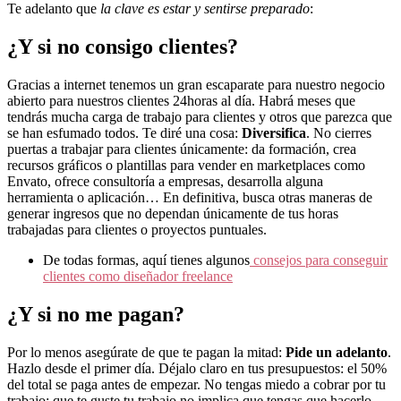
Te adelanto que
la clave es estar y sentirse preparado
:
¿Y si no consigo clientes?
Gracias a internet tenemos un gran escaparate para nuestro negocio
abierto para nuestros clientes 24horas al día. Habrá meses que
tendrás mucha carga de trabajo para clientes y otros que parezca que
se han esfumado todos. Te diré una cosa:
Diversifica
. No cierres
puertas a trabajar para clientes únicamente: da formación, crea
recursos gráficos o plantillas para vender en marketplaces como
Envato, ofrece consultoría a empresas, desarrolla alguna
herramienta o aplicación… En definitiva, busca otras maneras de
generar ingresos que no dependan únicamente de tus horas
trabajadas para clientes o proyectos puntuales.
De todas formas, aquí tienes algunos
consejos para conseguir
clientes como diseñador freelance
¿Y si no me pagan?
Por lo menos asegúrate de que te pagan la mitad:
Pide un adelanto
.
Hazlo desde el primer día. Déjalo claro en tus presupuestos: el 50%
del total se paga antes de empezar. No tengas miedo a cobrar por tu
trabajo: que te guste tu trabajo no implica que tengas que hacerlo