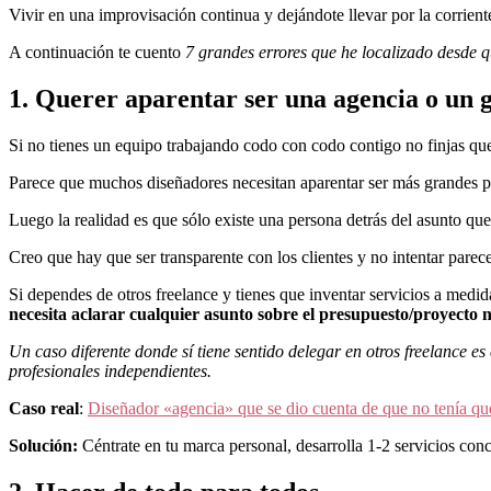
Vivir en una improvisación continua y dejándote llevar por la corriente
A continuación te cuento
7 grandes errores que he localizado desde 
1. Querer aparentar ser una agencia o un 
Si no tienes un equipo trabajando codo con codo contigo no finjas que
Parece que muchos diseñadores necesitan aparentar ser más grandes pa
Luego la realidad es que sólo existe una persona detrás del asunto qu
Creo que hay que ser transparente con los clientes y no intentar parec
Si dependes de otros freelance y tienes que inventar servicios a medida
necesita aclarar cualquier asunto sobre el presupuesto/proyecto
Un caso diferente donde sí tiene sentido delegar en otros freelance e
profesionales independientes.
Caso real
:
Diseñador «agencia» que se dio cuenta de que no tenía que
Solución:
Céntrate en tu marca personal, desarrolla 1-2 servicios conc