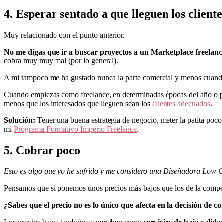
4. Esperar sentado a que lleguen los cliente
Muy relacionado con el punto anterior.
No me digas que ir a buscar proyectos a un Marketplace freelance
cobra muy muy mal (por lo general).
A mi tampoco me ha gustado nunca la parte comercial y menos cuando
Cuando empiezas como freelance, en determinadas épocas del año o po
menos que los interesados que lleguen sean los
clientes adecuados
.
Solución:
Tener una buena estrategia de negocio, meter la patita poc
mi
Programa Formativo Imperio Freelance
.
5. Cobrar poco
Esto es algo que yo he sufrido y me considero una Diseñadora Low C
Pensamos que si ponemos unos precios más bajos que los de la compet
¿Sabes que el precio no es lo único que afecta en la decisión de 
Los precios bajos también se perciben como
servicios de baja calida